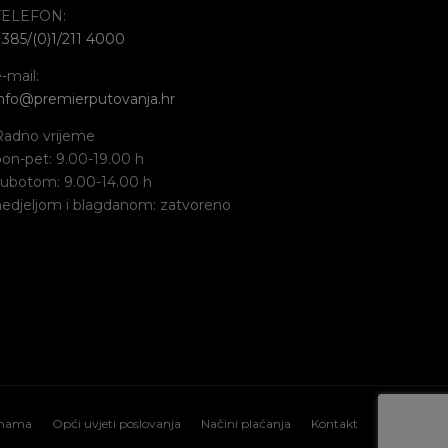
TELEFON:
+385/(0)1/211 4000
-mail:
info@premierputovanja.hr
Radno vrijeme
pon-pet: 9.00-19.00 h
subotom: 9.00-14.00 h
nedjeljom i blagdanom: zatvoreno
nama
Opći uvjeti poslovanja
Načini plaćanja
Kontakt