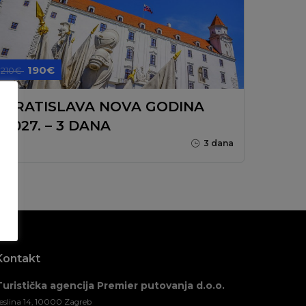
190€
210€
BRATISLAVA NOVA GODINA
2027. – 3 DANA
3 dana
Kontakt
Turistička agencija Premier putovanja d.o.o.
eslina 14, 10000 Zagreb