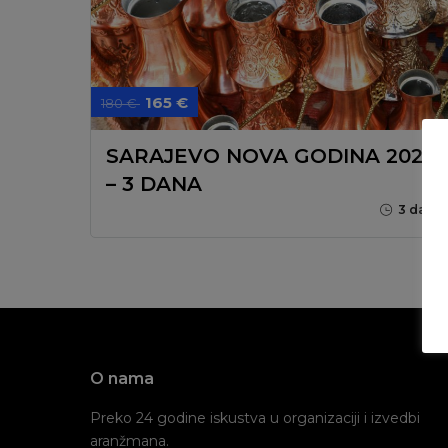
165 €
180 €
SARAJEVO NOVA GODINA 2027.
– 3 DANA
3 dana
O nama
Preko 24 godine iskustva u organizaciji i izvedbi
aranžmana.