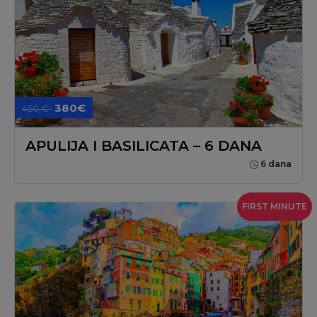
380€
450 €
APULIJA I BASILICATA – 6 DANA
6 dana
FIRST MINUTE