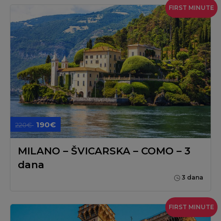
FIRST MINUTE
190€
220€
MILANO – ŠVICARSKA – COMO – 3
dana
3 dana
FIRST MINUTE