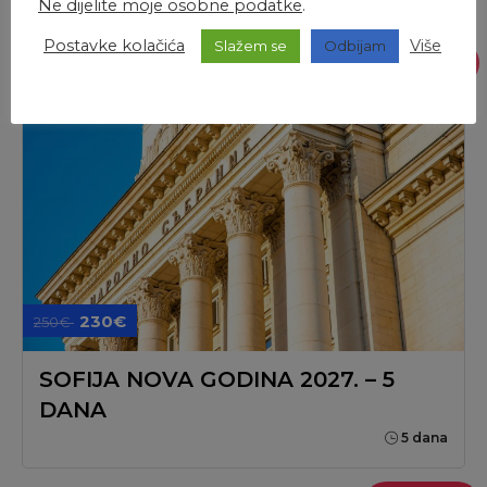
Ne dijelite moje osobne podatke
.
Postavke kolačića
Više
Slažem se
Odbijam
GARANTIRANO
230€
250€
SOFIJA NOVA GODINA 2027. – 5
DANA
5 dana