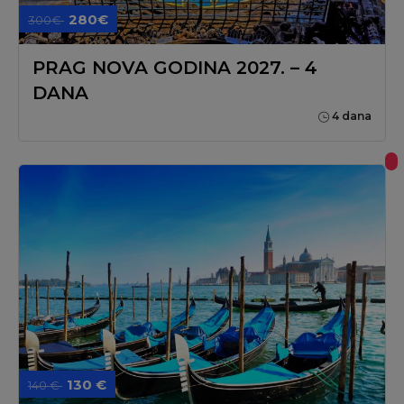
280€
300€
PRAG NOVA GODINA 2027. – 4
DANA
4 dana
130 €
140 €