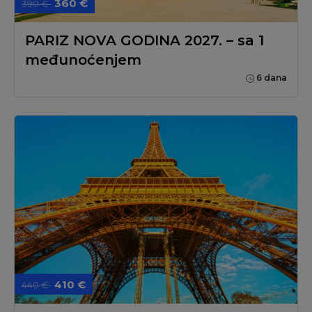
360 €
390 €
PARIZ NOVA GODINA 2027. – sa 1
međunoćenjem
6 dana
410 €
440 €