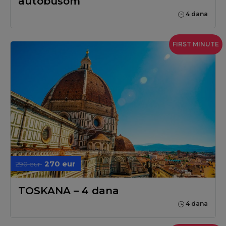
autobusom
4 dana
FIRST MINUTE
270 eur
290 eur
TOSKANA – 4 dana
4 dana