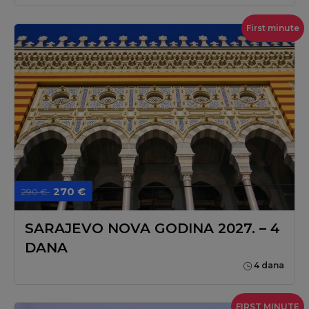
First minute
270 €
290 €
SARAJEVO NOVA GODINA 2027. – 4
DANA
4 dana
FIRST MINUTE