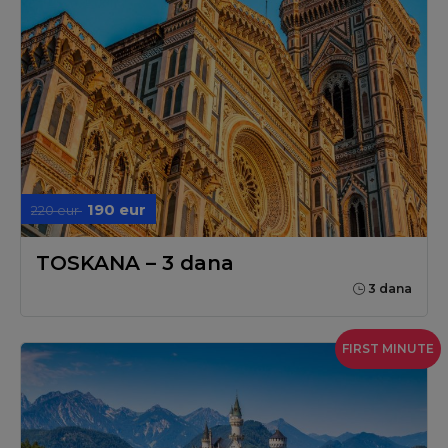
190 eur
220 eur
TOSKANA – 3 dana
3 dana
FIRST MINUTE