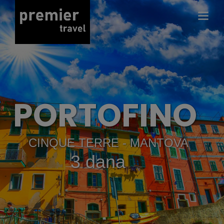
ANDALUZIJ
7 dana avionom