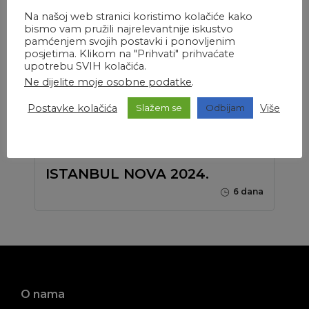
First minute
Na našoj web stranici koristimo kolačiće kako
bismo vam pružili najrelevantnije iskustvo
pamćenjem svojih postavki i ponovljenim
posjetima. Klikom na "Prihvati" prihvaćate
upotrebu SVIH kolačića.
Ne dijelite moje osobne podatke
.
Postavke kolačića
Više
Slažem se
Odbijam
1.950 kn
2.090 kn
ISTANBUL NOVA 2024.
6 dana
O nama