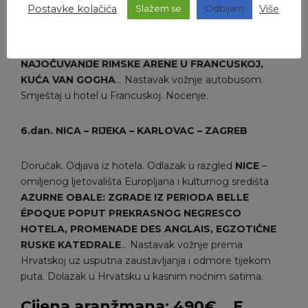
podnevnim satima. Vožnja kroz Španjolsku i Francusku
Postavke kolačića
Više
Slažem se
Odbijam
uz kraća zaustavljanja tijekom puta. Dolazak u
Provansu. Dolazak u
ARLES
. Razgled
CRKVA SV.
TROFIMIJA – ROMANIČKA KATEDRALA IZ 7. ST.,
NAJOČUVANIJE RIMSKE ARENE U FRANCUSKOJ,
KUĆA VAN GOGHA
… Nastavak vožnje autobusom.
Smještaj u hotel u Francuskoj. Noćenje.
6.dan. NICA
– RIJEKA – KARLOVAC –
ZAGREB
Doručak. Odjava iz hotela. Odlazak u razgled
NICE
–
omiljenog ljetovališta Europljana i kulturnog središta
AZURNE OBALE: ZGRADE IZ PERIODA BELLE
ÉPOQUE POPUT PREKRASNOG NEGRESCO
HOTELA, PROMENADE DES ANGLAIS, EGZOTIČNE
RUSKE KATEDRALE
… Nastavak vožnje prema
Hrvatskoj uz usputna zaustavljanja i odmore tijekom
puta. Dolazak u Hrvatsku u kasnim noćnim satima.
Cijena aranžmana: 490€
F