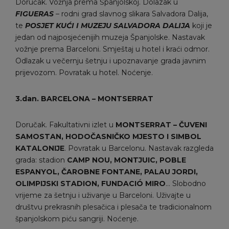
Doručak. Vožnja prema Španjolskoj. Dolazak u
FIGUERAS
– rodni grad slavnog slikara Salvadora Dalija,
te
POSJET KUĆI I MUZEJU SALVADORA DALIJA
koji je
jedan od najposjećenijih muzeja Španjolske. Nastavak
vožnje prema Barceloni. Smještaj u hotel i kraći odmor.
Odlazak u večernju šetnju i upoznavanje grada javnim
prijevozom. Povratak u hotel. Noćenje.
3.dan. BARCELONA
–
MONTSERRAT
Doručak. Fakultativni izlet u
MONTSERRAT – ČUVENI
SAMOSTAN, HODOČASNIČKO MJESTO I SIMBOL
KATALONIJE
. Povratak u Barcelonu. Nastavak razgleda
grada: stadion
CAMP NOU, MONTJUIC, POBLE
ESPANYOL, ČAROBNE FONTANE, PALAU JORDI,
OLIMPIJSKI STADION, FUNDACIÓ MIRO
… Slobodno
vrijeme za šetnju i uživanje u Barceloni. Uživajte u
društvu prekrasnih plesačica i plesača te tradicionalnom
španjolskom piću sangriji. Noćenje.