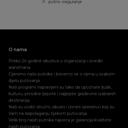
putno osiguranje
O nama
Preko 24 godine iskustva u organizaciji i izvedbi
aranžmana.
Cijenimo naše putnike i brinemo se o njima u svakom
dijelu putovanja
Naši programi napravljeni su tako da upoznate ljude,
kulturu, prirodne ljepote i najljepše građevine izabranih
destinacija.
Naši su vodiči stručni, iskusni i izvrsni operativci koji su
Vam na raspolaganju tijekom putovanja.
Velik broj naših putnika najveća je garancija kvalitete
naših putovanja.