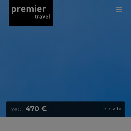
470 €
Po osobi
490€