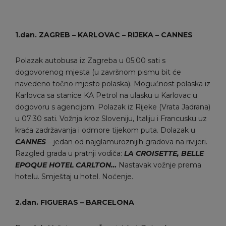
1.dan. ZAGREB – KARLOVAC – RIJEKA – CANNES
Polazak autobusa iz Zagreba u 05:00 sati s
dogovorenog mjesta (u završnom pismu bit će
navedeno točno mjesto polaska). Mogućnost polaska iz
Karlovca sa stanice KA Petrol na ulasku u Karlovac u
dogovoru s agencijom. Polazak iz Rijeke (Vrata Jadrana)
u 07:30 sati. Vožnja kroz Sloveniju, Italiju i Francusku uz
kraća zadržavanja i odmore tijekom puta. Dolazak u
CANNES
– jedan od najglamuroznijih gradova na rivijeri.
Razgled grada u pratnji vodiča:
LA CROISETTE, BELLE
EPOQUE HOTEL CARLTON
…
Nastavak vožnje prema
hotelu. Smještaj u hotel. Noćenje.
2.dan. FIGUERAS
–
BARCELONA