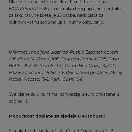
Ulaznice za pojedine objekte, fakultativni izlet u
MONTSERRAT –
35€, minimalan broj prijavljenih putnika
za fakultativne izlete je 25 osoba, nadoplata za
jednokrevetnu sobu na upit, putno osiguranje.
Informativne cijene ulaznica: Pueblo Espanol:
odrasli
15€,
djeca (4-12 god.)
10
€,
Sagrada Familia: 26
€, Casa
Batllo:
29
€, Katedrala:
11
€, Camp Nou Muzej:
31,50
€,
Muzej Salvadora Dalia:
21
€ djeca, (9-18 god.)
14
€, Muzej
Pabla Picassa:
13
€, Park Güell:
10
€
Sve cijene su u kunama, konverzija u euro prikazana u
zagradi ).
Mogućnost doplate za sjedala u autobusu:
Sjedala 1. red ( sjedalo 3 i 4) i 2. red ( sjedalo 5,6,7 i 8) –