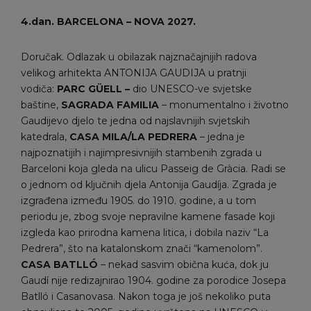
4.dan. BARCELONA
– NOVA 2027.
Doručak. Odlazak u obilazak najznačajnijih radova
velikog arhitekta ANTONIJA GAUDIJA u pratnji
vodiča:
PARC GÜELL –
dio UNESCO-ve svjetske
baštine,
SAGRADA FAMILIA
– monumentalno i životno
Gaudijevo djelo te jedna od najslavnijih svjetskih
katedrala,
CASA MILA/LA
PEDRERA
– jedna je
najpoznatijih i najimpresivnijih stambenih zgrada u
Barceloni koja gleda na ulicu Passeig de Gràcia. Radi se
o jednom od ključnih djela Antonija Gaudíja. Zgrada je
izgrađena između 1905. do 1910. godine, a u tom
periodu je, zbog svoje nepravilne kamene fasade koji
izgleda kao prirodna kamena litica, i dobila naziv “La
Pedrera”, što na katalonskom znači “kamenolom”.
CASA BATLLÓ
– nekad sasvim obična kuća, dok ju
Gaudí nije redizajnirao 1904. godine za porodice Josepa
Batlló i Casanovasa. Nakon toga je još nekoliko puta