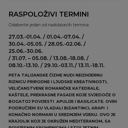
RASPOLOŽIVI TERMINI
Odaberite jedan od nadolazećih termina:
27.03.-01.04. / 01.04.-07.04. /
30.04.-05.05. / 28.05.-02.06. /
25.06.-30.06.
/ 31.07. – 05.08. / 13.08.-18.08. /
08.10.-13.10. / 29.10.-03.11./ 13.11.-18.11.
PETA TALIJANSKE ČIZME NUDI NEIZMJERNU
RIZNICU PRIRODNE I LJUDSKE KREATIVNOSTI,
VELIČANSTVENE ROMANIČKE KATEDRALE,
KAŠTELE, PREKRASNE FASADE KOJE SVJEDOČE O
BOGATOJ POVIJESTI APULIJE I BASILICATE. OVIM
PODRUČJEM SU VLADALI BIZANTINCI, ARAPI I
KONAČNO NORMANI U SREDNJEM VIJEKU. OVO JE
KRAJOLIK KOJI JE OKRUŽEN MEDITERANOM, SA
POVIJESNIM SPOMENICIMA I STOLJETNIM