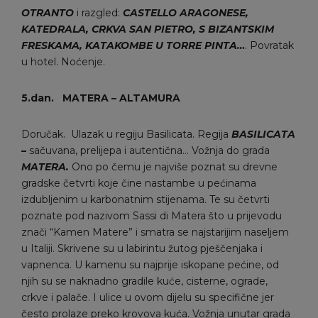
OTRANTO
i razgled:
CASTELLO ARAGONESE,
KATEDRALA,
CRKVA SAN
PIETRO
, S BIZANTSKIM
FRESKAMA, KATAKOMBE U TORRE PINTA…
. Povratak
u hotel. Noćenje.
5.dan.
MATERA
–
ALTAMURA
Doručak. Ulazak u regiju Basilicata. Regija
BASILICATA
–
sačuvana, prelijepa i autentična… Vožnja do grada
MATERA.
Ono po čemu je najviše poznat su drevne
gradske četvrti koje čine nastambe u pećinama
izdubljenim u karbonatnim stijenama. Te su četvrti
poznate pod nazivom Sassi di Matera što u prijevodu
znači “Kamen Matere” i smatra se najstarijim naseljem
u Italiji. Skrivene su u labirintu žutog pješčenjaka i
vapnenca. U kamenu su najprije iskopane pećine, od
njih su se naknadno gradile kuće, cisterne, ograde,
crkve i palače. I ulice u ovom dijelu su specifične jer
često prolaze preko krovova kuća. Vožnja unutar grada