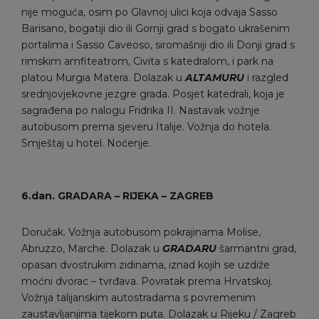
nije moguća, osim po Glavnoj ulici koja odvaja Sasso
Barisano, bogatiji dio ili Gornji grad s bogato ukrašenim
portalima i Sasso Caveoso, siromašniji dio ili Donji grad s
rimskim amfiteatrom, Civita s katedralom, i park na
platou Murgia Matera. Dolazak u
ALTAMURU
i razgled
srednjovjekovne jezgre grada. Posjet katedrali, koja je
sagrađena po nalogu Fridrika II. Nastavak vožnje
autobusom prema sjeveru Italije. Vožnja do hotela.
Smještaj u hotel. Noćenje.
6.dan.
GRADARA
–
RIJEKA
–
ZAGREB
Doručak. Vožnja autobusom pokrajinama Molise,
Abruzzo, Marche. Dolazak u
GRADARU
šarmantni grad,
opasan dvostrukim zidinama, iznad kojih se uzdiže
moćni dvorac – tvrđava. Povratak prema Hrvatskoj.
Vožnja talijanskim autostradama s povremenim
zaustavljanjima tijekom puta. Dolazak u Rijeku / Zagreb