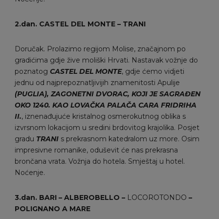
2.dan.
CASTEL DEL MONTE
– TRANI
Doručak. Prolazimo regijom Molise, značajnom po
gradićima gdje žive moliški Hrvati. Nastavak vožnje do
poznatog
CASTEL DEL MONTE
, gdje ćemo vidjeti
jednu od najprepoznatljivijih znamenitosti Apulije
(PUGLIA), ZAGONETNI DVORAC, KOJI JE SAGRAĐEN
OKO 1240. KAO LOVAČKA PALAČA CARA FRIDRIHA
II.
, iznenađujuće kristalnog osmerokutnog oblika s
izvrsnom lokacijom u sredini brdovitog krajolika. Posjet
gradu
TRANI
s prekrasnom katedralom uz more. Osim
impresivne romanike, oduševit će nas prekrasna
brončana vrata. Vožnja do hotela. Smještaj u hotel.
Noćenje.
3.
dan. BARI –
ALBEROBELLO
–
LOCOROTONDO
–
POLIGNANO A MARE