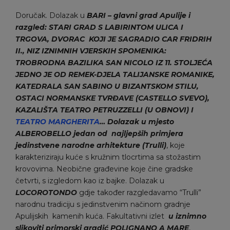
Doručak. Dolazak u
BARI – glavni grad Apulije i
razgled: STARI GRAD S LABIRINTOM ULICA I
TRGOVA, DVORAC KOJI JE SAGRADIO CAR FRIDRIH
II., NIZ IZNIMNIH VJERSKIH SPOMENIKA:
TROBRODNA BAZILIKA SAN NICOLO IZ 11. STOLJEĆA
JEDNO JE OD REMEK-DJELA TALIJANSKE ROMANIKE,
KATEDRALA SAN SABINO U BIZANTSKOM STILU,
OSTACI NORMANSKE TVRĐAVE (CASTELLO SVEVO),
KAZALIŠTA TEATRO PETRUZZELLI (U OBNOVI) I
TEATRO MARGHERITA
… Dolazak u
mjesto
ALBEROBELLO jedan od najljepših primjera
jedinstvene narodne arhitekture (Trulli)
, koje
karakteriziraju kuće s kružnim tlocrtima sa stožastim
krovovima. Neobične građevine koje čine gradske
četvrti, s izgledom kao iz bajke. Dolazak u
LOCOROTONDO
gdje također razgledavamo “Trulli”
narodnu tradiciju s jedinstvenim načinom gradnje
Apulijskih kamenih kuća. Fakultativni izlet
u iznimno
slikoviti primorski gradić
POLIGNANO A MARE
,