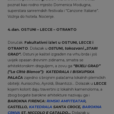
poznat kao rodno mjesto Domenica Modugna,
superstara sanremskih festivala i “Canzone Italiane”.
Vožnja do hotela. Noćenje.
4.
dan.
OSTUNI
–
LECCE
–
OTRANTO
Doručak.
Fakultativni izlet u OSTUNI, LECCE i
OTRANTO
. Dolazak u
OSTUNI,
takozvani „STARI
GRAD“.
Ostuni je kaštel izgrađen na vrhu brda i još
uvijek opasan drevnim zidinama, smatra se
arhitektonskim draguljem, a zovu ga
“BIJELI GRAD”
(“La Città Bianca”):
KATEDRALA I BISKUPSKA
PALAČA
zajedno s brojnim palačama lokalnih plemićkih
obitelji: Aurisicchio, Ayroldi, Bisantizzi… Dolazak u
LECCE
kojem kolorit daju travertini iz lokalnih kamenoloma, a
zbog bogate barokne arhitekture nazivaju ga i
BAROKNA FIRENCA
:
RIMSKI
AMFITEATAR
,
CASTELLO,
KATEDRALA
SANTA CROCE,
BAROKNA
CRKVA
ST. NICCOLO E CATALDO…
Dolazak u