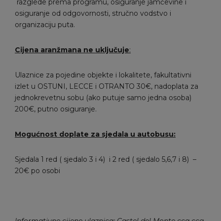
razglede prema programu, osiguranje jamčevine i
osiguranje od odgovornosti, stručno vodstvo i
organizaciju puta.
Cijena aranžmana ne uključuje
:
Ulaznice za pojedine objekte i lokalitete, fakultativni
izlet u OSTUNI, LECCE i OTRANTO 30€, nadoplata za
jednokrevetnu sobu (ako putuje samo jedna osoba)
200€, putno osiguranje.
Mogućnost doplate za sjedala u autobusu:
Sjedala 1 red ( sjedalo 3 i 4) i 2 red ( sjedalo 5,6,7 i 8) –
20€ po osobi
Informativne cijene ulaznica: Castel del Monte cca cca