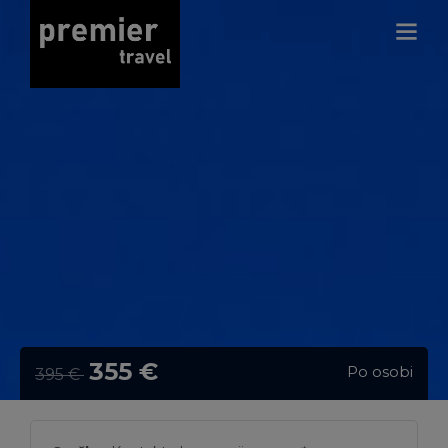
355 €
Po osobi
395 €