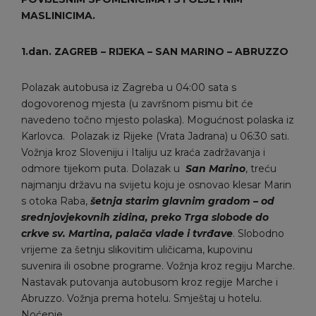
MASLINICIMA.
1.dan. ZAGREB – RIJEKA – SAN MARINO – ABRUZZO
Polazak autobusa iz Zagreba u 04:00 sata s
dogovorenog mjesta (u završnom pismu bit će
navedeno točno mjesto polaska). Mogućnost polaska iz
Karlovca. Polazak iz Rijeke (Vrata Jadrana) u 06:30 sati.
Vožnja kroz Sloveniju i Italiju uz kraća zadržavanja i
odmore tijekom puta. Dolazak u
San Marino
, treću
najmanju državu na svijetu koju je osnovao klesar Marin
s otoka Raba,
šetnja starim glavnim gradom – od
srednjovjekovnih zidina, preko Trga slobode do
crkve sv. Martina, palača vlade i tvrđave
. Slobodno
vrijeme za šetnju slikovitim uličicama, kupovinu
suvenira ili osobne programe. Vožnja kroz regiju Marche.
Nastavak putovanja autobusom kroz regije Marche i
Abruzzo. Vožnja prema hotelu. Smještaj u hotelu.
Noćenje.